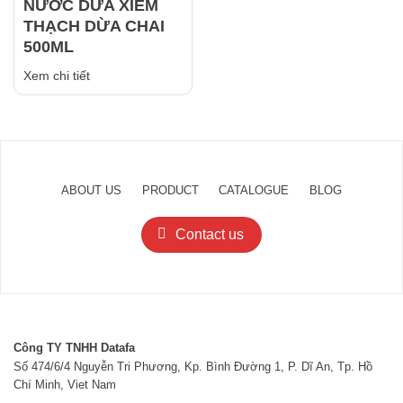
NƯỚC DỪA XIÊM
THẠCH DỪA CHAI
500ML
Xem chi tiết
ABOUT US
PRODUCT
CATALOGUE
BLOG
Contact us
Công TY TNHH Datafa
Số 474/6/4 Nguyễn Tri Phương, Kp. Bình Đường 1, P. Dĩ An, Tp. Hồ
Chí Minh, Viet Nam