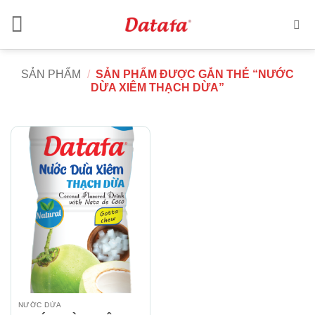
Skip
to
content
SẢN PHẨM
/
SẢN PHẨM ĐƯỢC GẮN THẺ “NƯỚC
DỪA XIÊM THẠCH DỪA”
NƯỚC DỪA